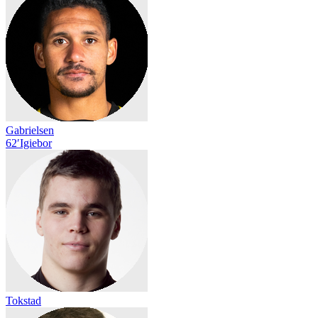
Gabrielsen
62′
Igiebor
Tokstad