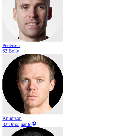
Pedersen
62′
Bolly
Knudtzon
82′
Omoijuanfo