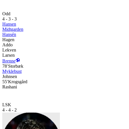
Odd
4 - 3 - 3
Hansen
Midtgarden
Hansén
Hagen
Addo
Lekven
Larsen
Brenne
78′
Storbæk
Myklebust
Johnsen
55′
Krogsgård
Rashani
LSK
4 - 4 - 2