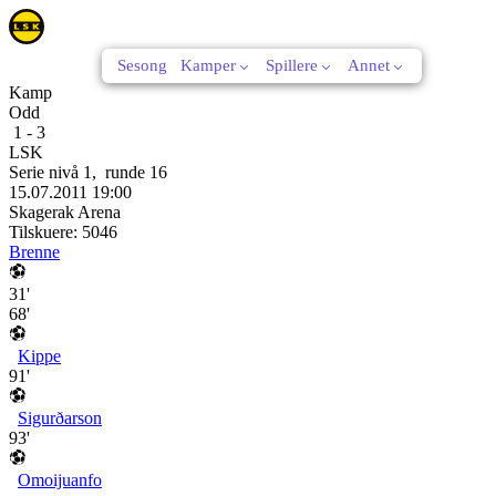
Sesong
Kamper
Spillere
Annet
Kamp
Odd
1
-
3
LSK
Serie nivå 1
,
runde
16
15.07.2011
19:00
Skagerak Arena
Tilskuere:
5046
Brenne
31'
68'
Kippe
91'
Sigurðarson
93'
Omoijuanfo