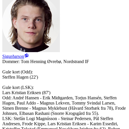
Sigurðarson
Dommer:
Tom Henning Øvrebø
,
Nordstrand IF
Gule kort (
Odd
):
Steffen Hagen
(
22'
)
Gule kort (
LSK
):
Lars Kristian Eriksen
(
87'
)
Odd
:
André Hansen - Erik Midtgarden, Torjus Hansén, Steffen
Hagen, Paul Addo - Magnus Lekven, Tommy Svindal Larsen,
Simen Brenne - Magnus Myklebust (Håvard Storbæk fra 78), Frode
Johnsen, Elbasan Rashani (Snorre Krogsgård fra 55).
LSK
:
Stefán Logi Magnússon - Steinar Pedersen, Pål Steffen
Andresen, Frode Kippe, Lars Kristian Eriksen - Karim Essediri,
Kristoffer Tokstad (Emmanuel Nosakhare Igiebor fra 62), Ruben