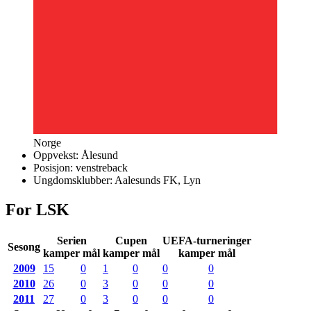
Norge
Oppvekst:
Ålesund
Posisjon:
venstreback
Ungdomsklubber:
Aalesunds FK, Lyn
For LSK
Serien
Cupen
UEFA-turneringer
Sesong
kamper mål
kamper mål
kamper mål
2009
15
0
1
0
0
0
2010
26
0
3
0
0
0
2011
27
0
3
0
0
0