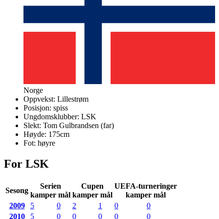
Norge
Oppvekst:
Lillestrøm
Posisjon:
spiss
Ungdomsklubber:
LSK
Slekt:
Tom Gulbrandsen
(
far
)
Høyde:
175
cm
Fot:
høyre
For LSK
Serien
Cupen
UEFA-turneringer
Sesong
kamper mål
kamper mål
kamper mål
2009
5
0
2
1
0
0
2010
5
0
0
0
0
0