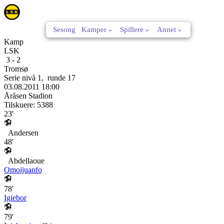
Sesong
Kamper
Spillere
Annet
Kamp
LSK
3
-
2
Tromsø
Serie nivå 1
,
runde
17
03.08.2011
18:00
Åråsen Stadion
Tilskuere:
5388
23'
Andersen
48'
Abdellaoue
Omoijuanfo
78'
Igiebor
79'