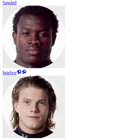
Søgård
Igiebor