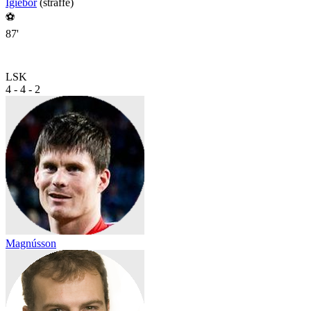
Igiebor
(straffe)
⚽
87'
LSK
4 - 4 - 2
Magnússon