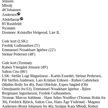
Jenssen
Mbodj
46′
Johansen
Andersen
Abdellaoue
85′
Rushfeldt
Nystrøm
Dommer:
Kristoffer Helgerud
,
Lier IL
Gule kort (
LSK
):
Fredrik Gulbrandsen
(
5'
)
Emmanuel Nosakhare Igiebor
(
22'
)
Steinar Pedersen
(
48'
)
Gule kort (
Tromsø
):
Ruben Yttergård Jenssen
(
49'
)
Saliou Ciss
(
86'
)
LSK
:
Stefán Logi Magnússon - Karim Essediri, Steinar Pedersen,
Pål Steffen Andresen, Lars Kristian Eriksen - Ruben Gabrielsen
(Mathis Bolly fra 46), Paul Obiefule, Espen Søgård (Ohi
Omoijuanfo fra 63), Emmanuel Nosakhare Igiebor - Björn
Bergmann Sigurðarson, Fredrik Gulbrandsen.
Tromsø
:
Marcus Sahlman - Hans Julius Nordbye (Thomas Holm fra
30), Fredrick Björck, Saliou Ciss, Hans Åge Yndestad - Magnus
Andersen (Remi Johansen fra 46), Serigne Kara Mbodj, Ruben