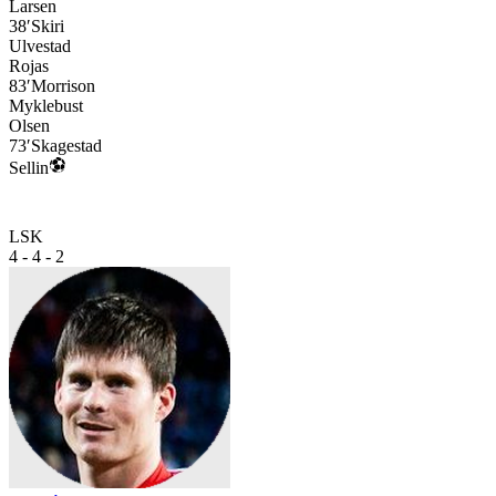
Larsen
38′
Skiri
Ulvestad
Rojas
83′
Morrison
Myklebust
Olsen
73′
Skagestad
Sellin
LSK
4 - 4 - 2