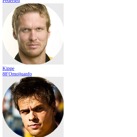
Pedersen
Kippe
88′
Omoijuanfo