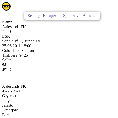
Sesong
Kamper
Spillere
Annet
Kamp
Aalesunds FK
1
-
0
LSK
Serie nivå 1
,
runde
14
25.06.2011
18:00
Color Line Stadion
Tilskuere:
9425
Sellin
45'+2
Aalesunds FK
4 - 2 - 3 - 1
Grytebust
Jääger
Jalasto
Arnefjord
Parr