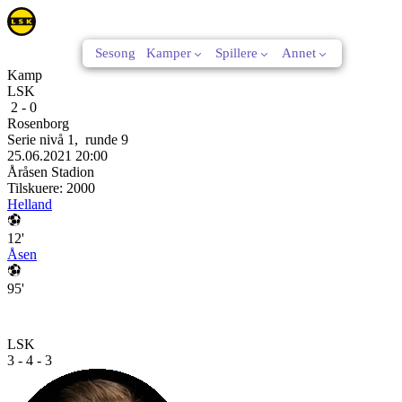
Sesong
Kamper
Spillere
Annet
Kamp
LSK
2
-
0
Rosenborg
Serie nivå 1
,
runde
9
25.06.2021
20:00
Åråsen Stadion
Tilskuere:
2000
Helland
12'
Åsen
95'
LSK
3 - 4 - 3