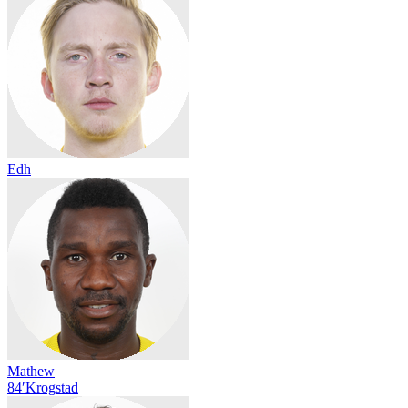
Edh
Mathew
84′
Krogstad