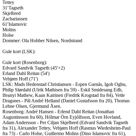
Tettey
31′
Tagseth
Skjelbred
Zachariassen
61′
Islamovic
Molins
Holse
Dommer:
Ola Hobber Nilsen
,
Nordstrand
Gule kort (
LSK
):
Gule kort (
Rosenborg
):
Edvard Sandvik Tagseth
(
45'+2
)
Erland Dahl Reitan
(
54'
)
Vebjørn Hoff
(
71'
)
LSK
:
Mads Hedenstad Christiansen - Espen Garnås, Igoh Ogbu,
Philip Slørdahl (Ulrik Mathisen fra 59) - Eskil Smidesang Edh,
Ifeanyi Mathew, Kaan Kairinen (Fredrik Krogstad fra 84), Vetle
Dragsnes - Pål André Helland (Daniel Gustafsson fra 20), Thomas
Lehne Olsen, Gjermund Åsen.
Rosenborg
:
André Hansen - Erlend Dahl Reitan (Jonathan
Augustinsson fra 60), Hólmar Örn Eyjólfsson, Even Hovland,
Adam Andersson - Per Ciljan Skjelbred (Edvard Sandvik Tagseth
fra 31), Alexander Tettey, Vebjørn Hoff (Rasmus Wiedesheim-Paul
fra 73) - Carlo Holse, Guillermo Molins (Dino Islamovic fra 61),