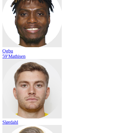
Ogbu
59′
Mathisen
Slørdahl