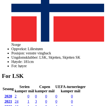
Norge
Oppvekst:
Lillestrøm
Posisjon:
venstre vingback
Ungdomsklubber:
LSK, Skjetten, Skjetten SK
Høyde:
181
cm
Fot:
høyre
For LSK
Serien
Cupen
UEFA-turneringer
Sesong
kamper mål
kamper mål
kamper mål
2020
2
0
0
0
0
0
2021
24
1
3
0
0
0