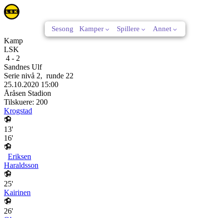
Sesong
Kamper
Spillere
Annet
Kamp
LSK
4
-
2
Sandnes Ulf
Serie nivå 2
,
runde
22
25.10.2020
15:00
Åråsen Stadion
Tilskuere:
200
Krogstad
13'
16'
Eriksen
Haraldsson
25'
Kairinen
26'