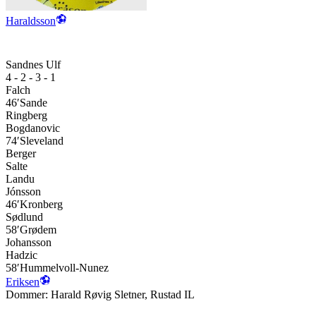
Haraldsson
Sandnes Ulf
4 - 2 - 3 - 1
Falch
46′
Sande
Ringberg
Bogdanovic
74′
Sleveland
Berger
Salte
Landu
Jónsson
46′
Kronberg
Sødlund
58′
Grødem
Johansson
Hadzic
58′
Hummelvoll-Nunez
Eriksen
Dommer:
Harald Røvig Sletner
,
Rustad IL