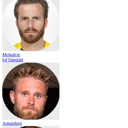
Melgalvis
64′
Slørdahl
Amundsen