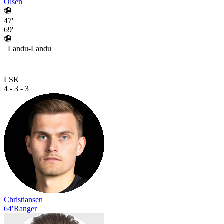
Olsen
47'
69'
Landu-Landu
LSK
4 - 3 - 3
Christiansen
64′
Ranger