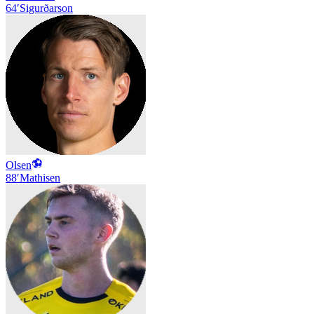
64′
Sigurðarson
Olsen
88′
Mathisen