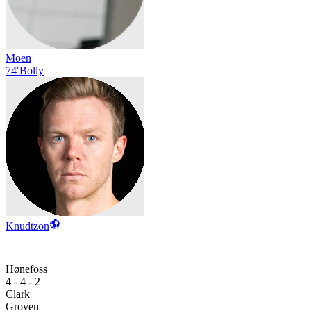
Moen
74′
Bolly
Knudtzon
Hønefoss
4 - 4 - 2
Clark
Groven