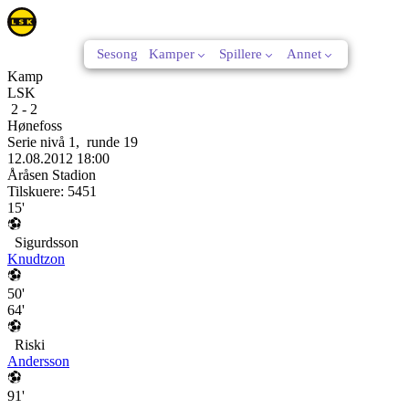
Sesong
Kamper
Spillere
Annet
Kamp
LSK
2
-
2
Hønefoss
Serie nivå 1
,
runde
19
12.08.2012
18:00
Åråsen Stadion
Tilskuere:
5451
15'
Sigurdsson
Knudtzon
50'
64'
Riski
Andersson
91'