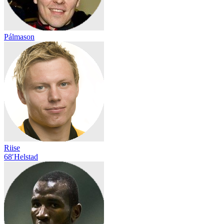
Pálmason
Riise
68′
Helstad