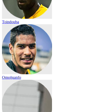
Toindouba
Omoijuanfo