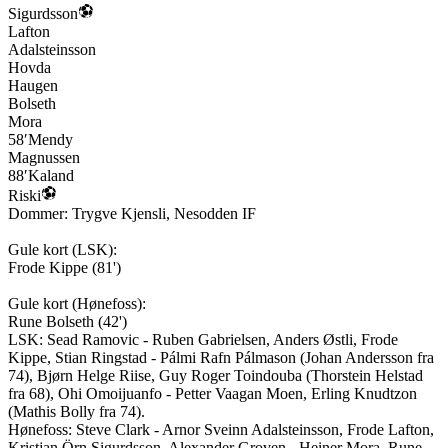
Sigurdsson
Lafton
Adalsteinsson
Hovda
Haugen
Bolseth
Mora
58′
Mendy
Magnussen
88′
Kaland
Riski
Dommer:
Trygve Kjensli
,
Nesodden IF
Gule kort (
LSK
):
Frode Kippe
(
81'
)
Gule kort (
Hønefoss
):
Rune Bolseth
(
42'
)
LSK
:
Sead Ramovic - Ruben Gabrielsen, Anders Østli, Frode
Kippe, Stian Ringstad - Pálmi Rafn Pálmason (Johan Andersson fra
74), Bjørn Helge Riise, Guy Roger Toindouba (Thorstein Helstad
fra 68), Ohi Omoijuanfo - Petter Vaagan Moen, Erling Knudtzon
(Mathis Bolly fra 74).
Hønefoss
:
Steve Clark - Arnor Sveinn Adalsteinsson, Frode Lafton,
Kristjan Örn Sigurdsson, Alexander Groven - Heiner Mora, Rune