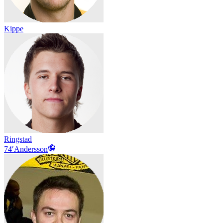
Kippe
Ringstad
74′
Andersson