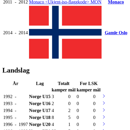
2011
-
2012
Monaco
<Ukjent-iso-flaggkode>
MON
Monaco
2014
-
2014
Gamle Oslo
Landslag
År
Lag
Totalt
For LSK
kamper
mål
kamper
mål
1992
-
Norge
U15
3
0
0
0
1993
-
Norge
U16
2
0
0
0
1994
-
Norge
U17
4
2
0
0
1995
-
Norge
U18
8
5
0
0
1996
-
1997
Norge
U20
4
1
0
0