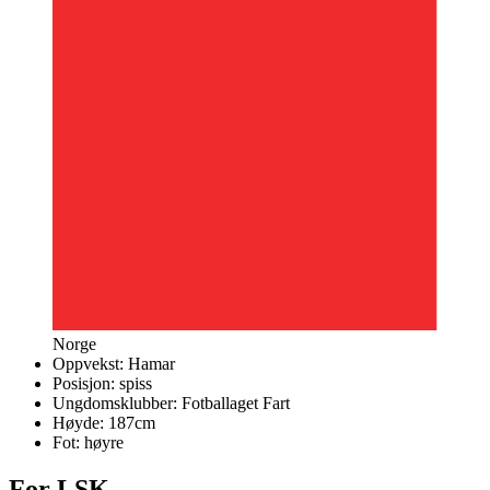
Norge
Oppvekst:
Hamar
Posisjon:
spiss
Ungdomsklubber:
Fotballaget Fart
Høyde:
187
cm
Fot:
høyre
For LSK