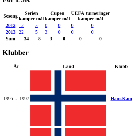
Serien
Cupen
UEFA-turneringer
Sesong
kamper mål
kamper mål
kamper mål
2012
12
3
0
0
0
0
2013
22
5
3
0
0
0
Sum
34
8
3
0
0
0
Klubber
År
Land
Klubb
1995
-
1997
Ham-Kam