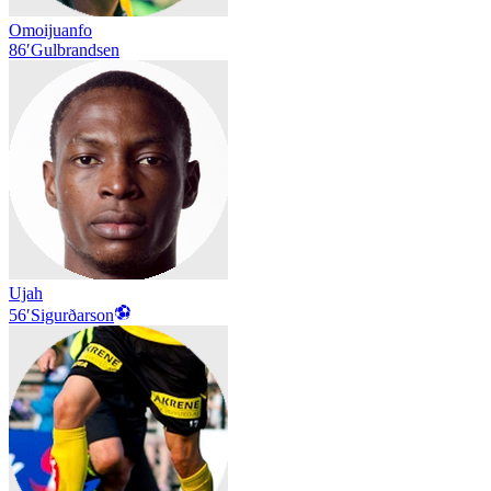
Omoijuanfo
86′
Gulbrandsen
Ujah
56′
Sigurðarson