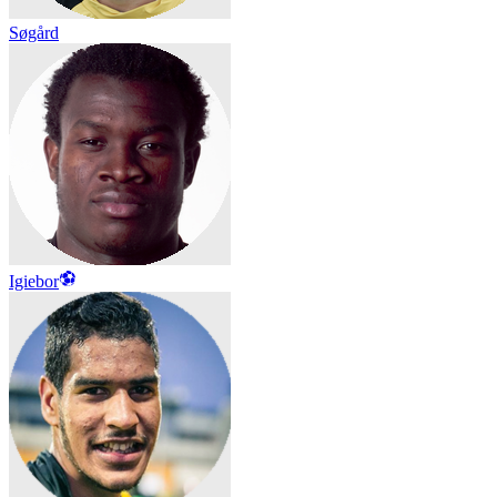
Søgård
Igiebor