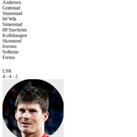
Andersen
Grønstad
Simenstad
66′
Wik
Simenstad
88′
Stavheim
Kollshaugen
Skonnord
Iversen
Solheim
Fremo
LSK
4 - 4 - 2