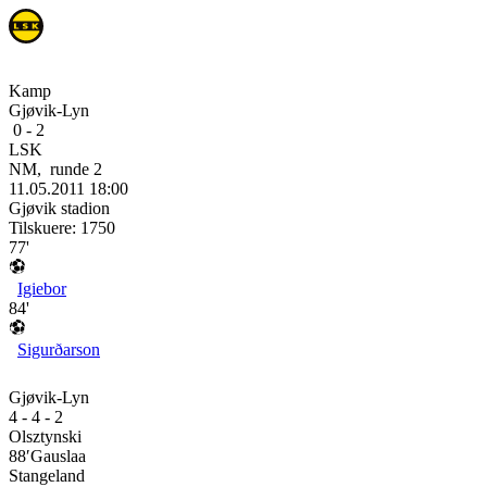
Kamp
Gjøvik-Lyn
0
-
2
LSK
NM
,
runde
2
11.05.2011
18:00
Gjøvik stadion
Tilskuere:
1750
77'
Igiebor
84'
Sigurðarson
Gjøvik-Lyn
4 - 4 - 2
Olsztynski
88′
Gauslaa
Stangeland