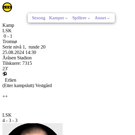
Sesong
Kamper
Spillere
Annet
Kamp
LSK
0
-
1
Tromsø
Serie nivå 1
,
runde
20
25.08.2024
14:30
Åråsen Stadion
Tilskuere:
7315
23'
Erlien
(Etter kampslutt)
Vestgård
++
LSK
4 - 3 - 3