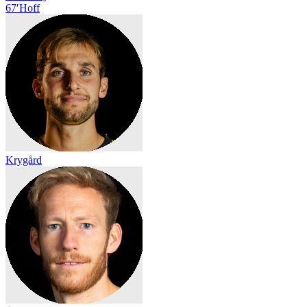
67′
Hoff
Krygård