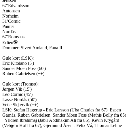
Jenssen
67′
Edvardsson
Antonsen
Norheim
31′
Cornic
Paintsil
Nordås
67′
Romsaas
Erlien
Dommer:
Sivert Amland
,
Fana IL
Gule kort (
LSK
):
Eric Kitolano
(
5'
)
Sander Moen Foss
(
60'
)
Ruben Gabrielsen
(
++
)
Gule kort (
Tromsø
):
Jørgen Vik
(
15'
)
Leo Cornic
(
45'
)
Lasse Nordås
(
50'
)
Vetle Skjærvik
(
++
)
LSK
:
Stefan Hagerup - Eric Larsson (Uba Charles fra 67), Espen
Garnås, Ruben Gabrielsen, Sander Moen Foss (Mathis Bolly fra 85)
- Ylldren Ibrahimaj (Jabir Abdihakim Ali fra 85), Kevin Krygård
(Vebjørn Hoff fra 67), Gjermund Åsen - Felix Vá, Thomas Lehne