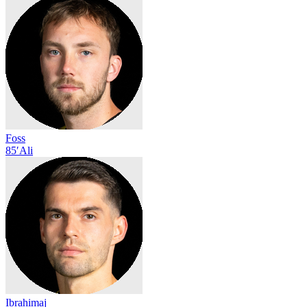
Foss
85′
Ali
Ibrahimaj