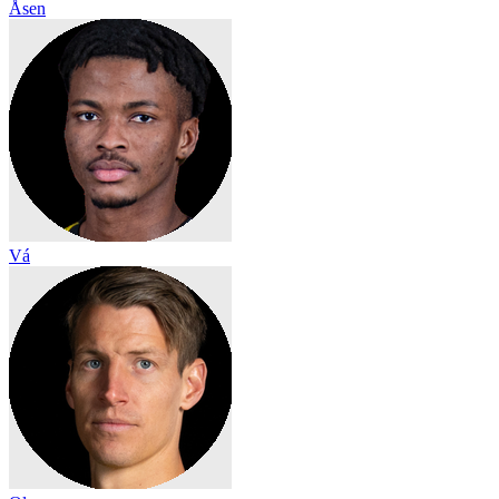
Åsen
Vá