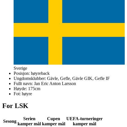
Sverige
Posisjon:
høyreback
Ungdomsklubber:
Gävle, Gefle, Gävle GIK, Gefle IF
Fullt navn:
Jan Eric Anton Larsson
Høyde:
175
cm
Fot:
høyre
For LSK
Serien
Cupen
UEFA-turneringer
Sesong
kamper mål
kamper mål
kamper mål