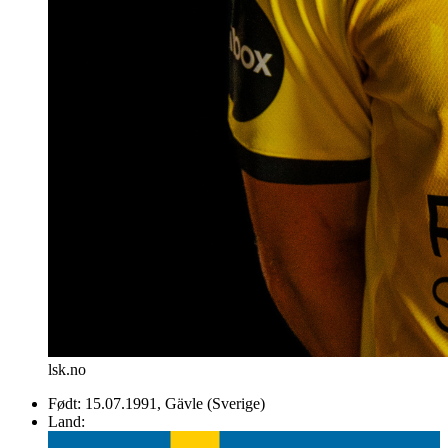
lsk.no
Født:
15.07.1991
, Gävle
(Sverige)
Land: