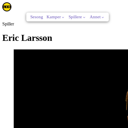
Sesong
Kamper
Spillere
Annet
Spiller
Eric Larsson