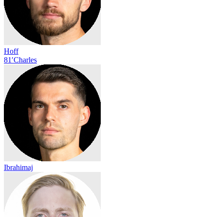
Hoff
81′
Charles
Ibrahimaj