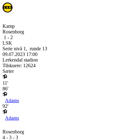
Kamp
Rosenborg
1
-
2
LSK
Serie nivå 1
,
runde
13
09.07.2023
17:00
Lerkendal stadion
Tilskuere:
12624
Sæter
11'
86'
Adams
92'
Adams
Rosenborg
4 - 3 - 3