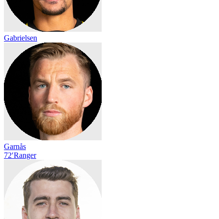
Gabrielsen
Garnås
72′
Ranger