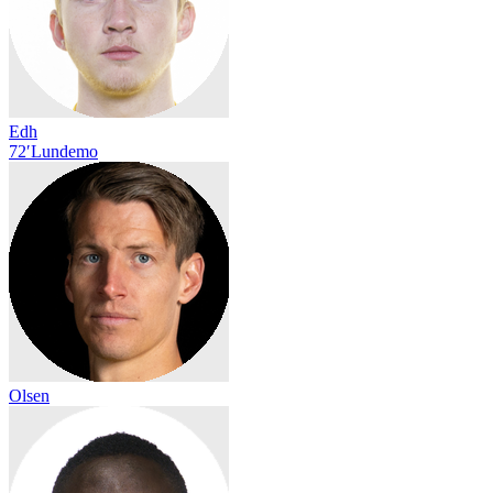
Edh
72′
Lundemo
Olsen