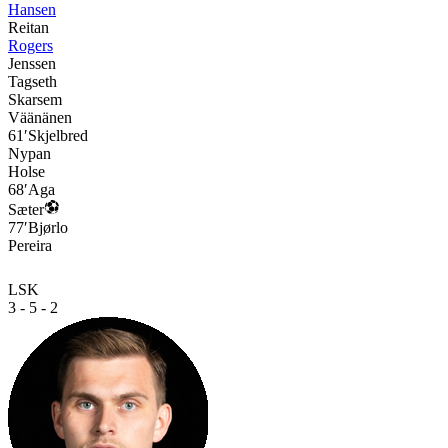
Hansen
Reitan
Rogers
Jenssen
Tagseth
Skarsem
Väänänen
61′
Skjelbred
Nypan
Holse
68′
Aga
Sæter
77′
Bjørlo
Pereira
LSK
3 - 5 - 2