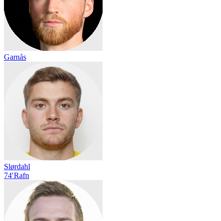
Garnås
Slørdahl
74′
Rafn