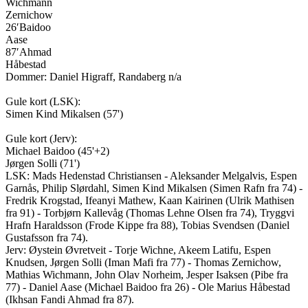
Wichmann
Zernichow
26′
Baidoo
Aase
87′
Ahmad
Håbestad
Dommer:
Daniel Higraff
,
Randaberg n/a
Gule kort (
LSK
):
Simen Kind Mikalsen
(
57'
)
Gule kort (
Jerv
):
Michael Baidoo
(
45'+2
)
Jørgen Solli
(
71'
)
LSK
:
Mads Hedenstad Christiansen - Aleksander Melgalvis, Espen
Garnås, Philip Slørdahl, Simen Kind Mikalsen (Simen Rafn fra 74) -
Fredrik Krogstad, Ifeanyi Mathew, Kaan Kairinen (Ulrik Mathisen
fra 91) - Torbjørn Kallevåg (Thomas Lehne Olsen fra 74), Tryggvi
Hrafn Haraldsson (Frode Kippe fra 88), Tobias Svendsen (Daniel
Gustafsson fra 74).
Jerv
:
Øystein Øvretveit - Torje Wichne, Akeem Latifu, Espen
Knudsen, Jørgen Solli (Iman Mafi fra 77) - Thomas Zernichow,
Mathias Wichmann, John Olav Norheim, Jesper Isaksen (Pibe fra
77) - Daniel Aase (Michael Baidoo fra 26) - Ole Marius Håbestad
(Ikhsan Fandi Ahmad fra 87).