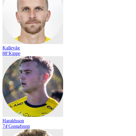
Kallevåg
88′
Kippe
Haraldsson
74′
Gustafsson