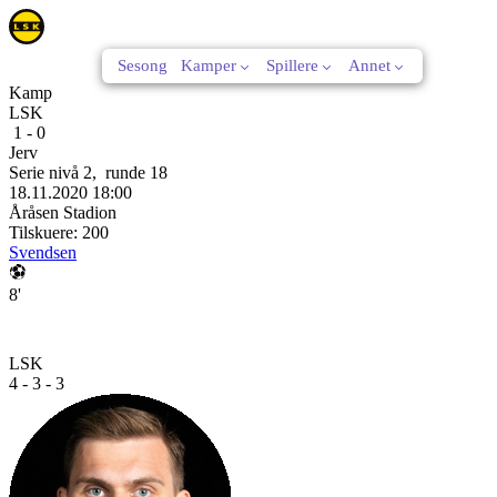
Sesong
Kamper
Spillere
Annet
Kamp
LSK
1
-
0
Jerv
Serie nivå 2
,
runde
18
18.11.2020
18:00
Åråsen Stadion
Tilskuere:
200
Svendsen
8'
LSK
4 - 3 - 3