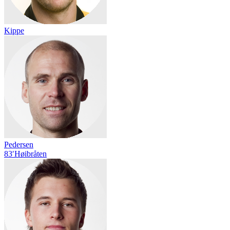
Kippe
Pedersen
83′
Høibråten