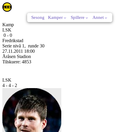
Sesong
Kamper
Spillere
Annet
Kamp
LSK
0
-
0
Fredrikstad
Serie nivå 1
,
runde
30
27.11.2011
18:00
Åråsen Stadion
Tilskuere:
4853
LSK
4 - 4 - 2