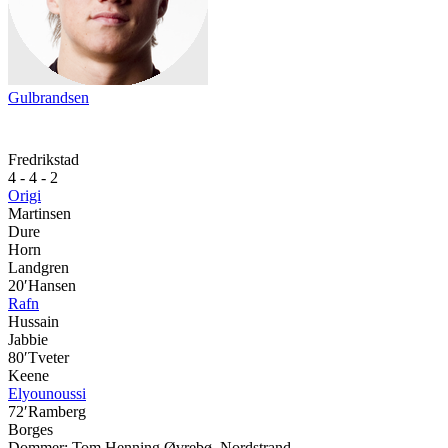
Gulbrandsen
Fredrikstad
4 - 4 - 2
Origi
Martinsen
Dure
Horn
Landgren
20′
Hansen
Rafn
Hussain
Jabbie
80′
Tveter
Keene
Elyounoussi
72′
Ramberg
Borges
Dommer:
Tom Henning Øvrebø
,
Nordstrand