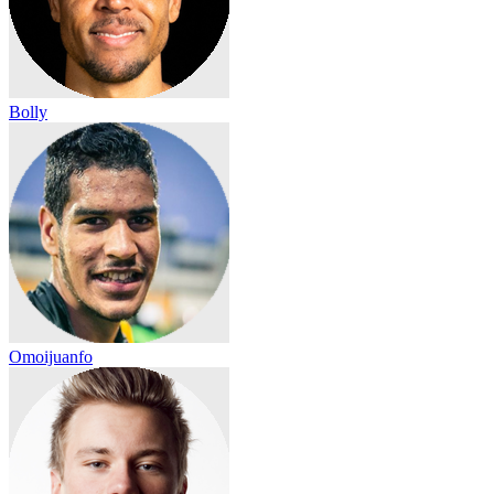
Bolly
Omoijuanfo