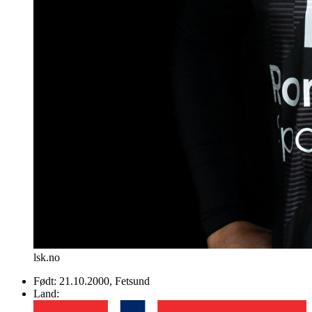
lsk.no
Født:
21.10.2000
, Fetsund
Land: