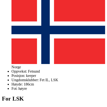
Norge
Oppvekst:
Fetsund
Posisjon:
keeper
Ungdomsklubber:
Fet IL, LSK
Høyde:
186
cm
Fot:
høyre
For LSK