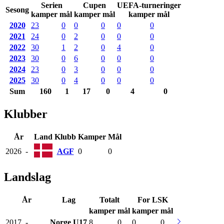
Serien
Cupen
UEFA-turneringer
Sesong
kamper mål
kamper mål
kamper mål
2020
23
0
0
0
0
0
2021
24
0
2
0
0
0
2022
30
1
2
0
4
0
2023
30
0
6
0
0
0
2024
23
0
3
0
0
0
2025
30
0
4
0
0
0
Sum
160
1
17
0
4
0
Klubber
År
Land
Klubb
Kamper
Mål
2026
-
AGF
0
0
Landslag
År
Lag
Totalt
For LSK
kamper
mål
kamper
mål
2017
-
Norge
U17
8
0
0
0