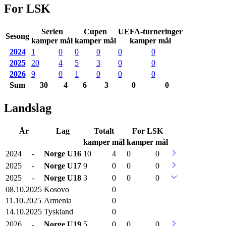
For LSK
Serien
Cupen
UEFA-turneringer
Sesong
kamper mål
kamper mål
kamper mål
2024
1
0
0
0
0
0
2025
20
4
5
3
0
0
2026
9
0
1
0
0
0
Sum
30
4
6
3
0
0
Landslag
År
Lag
Totalt
For LSK
kamper
mål
kamper
mål
2024
-
Norge
U16
10
4
0
0
2025
-
Norge
U17
9
0
0
0
2025
-
Norge
U18
3
0
0
0
08.10.2025
Kosovo
0
11.10.2025
Armenia
0
14.10.2025
Tyskland
0
2026
-
Norge
U19
5
0
0
0