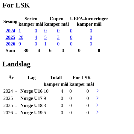
For LSK
Serien
Cupen
UEFA-turneringer
Sesong
kamper mål
kamper mål
kamper mål
2024
1
0
0
0
0
0
2025
20
4
5
3
0
0
2026
9
0
1
0
0
0
Sum
30
4
6
3
0
0
Landslag
År
Lag
Totalt
For LSK
kamper
mål
kamper
mål
2024
-
Norge
U16
10
4
0
0
2025
-
Norge
U17
9
0
0
0
2025
-
Norge
U18
3
0
0
0
2026
-
Norge
U19
5
0
0
0