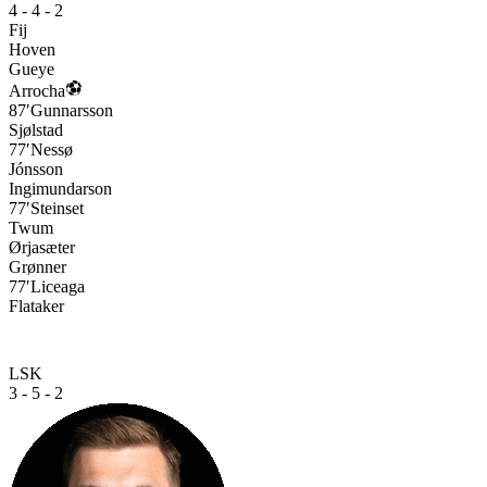
4 - 4 - 2
Fij
Hoven
Gueye
Arrocha
87′
Gunnarsson
Sjølstad
77′
Nessø
Jónsson
Ingimundarson
77′
Steinset
Twum
Ørjasæter
Grønner
77′
Liceaga
Flataker
LSK
3 - 5 - 2