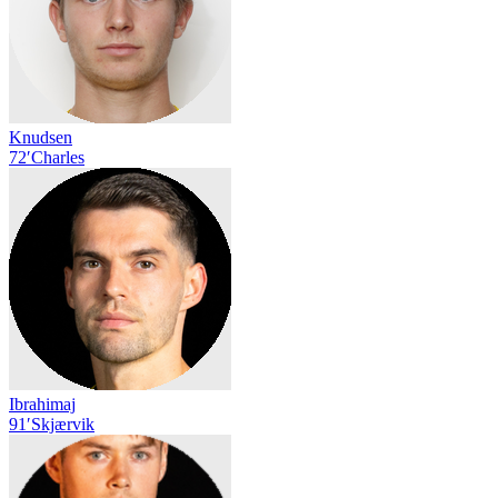
Knudsen
72′
Charles
Ibrahimaj
91′
Skjærvik