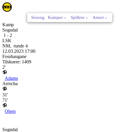
Sesong
Kamper
Spillere
Annet
Kamp
Sogndal
1
-
2
LSK
NM
,
runde
4
12.03.2023
17:00
Fosshaugane
Tilskuere:
1409
2'
Adams
Arrocha
31'
71'
Olsen
Sogndal