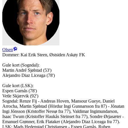
Olsen
Dommer:
Kai Erik Steen
,
Østsiden Askøy FK
Gule kort (
Sogndal
):
Martin André Sjølstad
(
53'
)
Alejandro Diaz Liceaga
(
78'
)
Gule kort (
LSK
):
Espen Garnås
(
78'
)
Vetle Skjærvik
(
92'
)
Sogndal
:
Renze Fij - Andreas Hoven, Mansour Gueye, Daniel
Arrocha, Martin Sjølstad (Hördur Ingi Gunnarsson fra 87) - Jónatan
Ingi Jónsson (Kristoffer Nessø fra 77), Valdimar Ingimundarson,
Isaac Twum (Kristoffer Haukås Steinset fra 77), Sondre Ørjasæter -
Emanuel Grønner, Erik Flataker (Alejandro Diaz Liceaga fra 77).
LSK
:
Mads Hedenstad Christiansen - Espen Garnås, Ruben