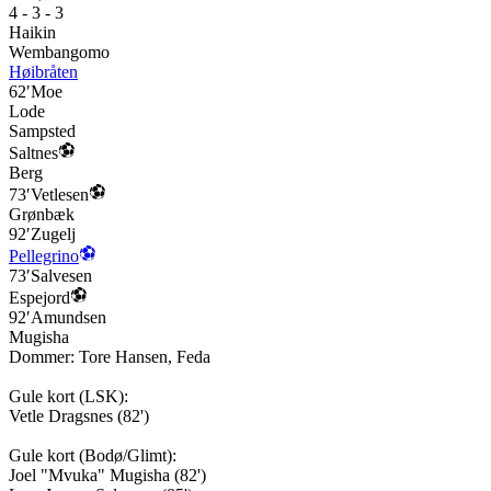
4 - 3 - 3
Haikin
Wembangomo
Høibråten
62′
Moe
Lode
Sampsted
Saltnes
Berg
73′
Vetlesen
Grønbæk
92′
Zugelj
Pellegrino
73′
Salvesen
Espejord
92′
Amundsen
Mugisha
Dommer:
Tore Hansen
,
Feda
Gule kort (
LSK
):
Vetle Dragsnes
(
82'
)
Gule kort (
Bodø/Glimt
):
Joel "Mvuka" Mugisha
(
82'
)