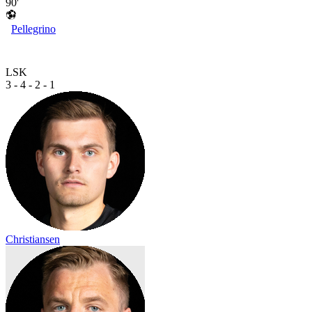
90'
Pellegrino
LSK
3 - 4 - 2 - 1
Christiansen