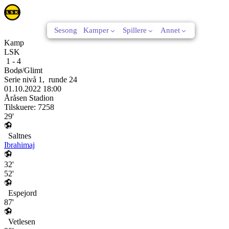
Sesong
Kamper
Spillere
Annet
Kamp
LSK
1
-
4
Bodø/Glimt
Serie nivå 1
,
runde
24
01.10.2022
18:00
Åråsen Stadion
Tilskuere:
7258
29'
Saltnes
Ibrahimaj
32'
52'
Espejord
87'
Vetlesen