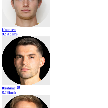
Knudsen
82′
Adams
Ibrahimaj
82′
Simsir