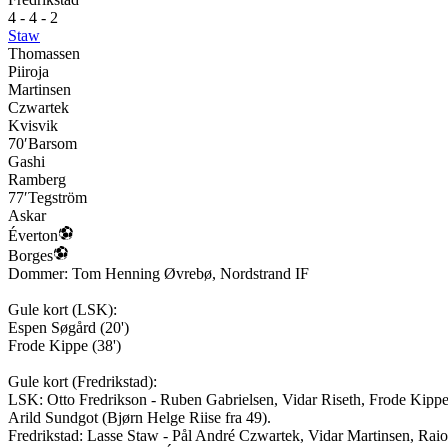
4 - 4 - 2
Staw
Thomassen
Piiroja
Martinsen
Czwartek
Kvisvik
70′
Barsom
Gashi
Ramberg
77′
Tegström
Askar
Éverton
Borges
Dommer:
Tom Henning Øvrebø
,
Nordstrand IF
Gule kort (
LSK
):
Espen Søgård
(
20'
)
Frode Kippe
(
38'
)
Gule kort (
Fredrikstad
):
LSK
:
Otto Fredrikson - Ruben Gabrielsen, Vidar Riseth, Frode Kipp
Arild Sundgot (Bjørn Helge Riise fra 49).
Fredrikstad
:
Lasse Staw - Pål André Czwartek, Vidar Martinsen, Rai