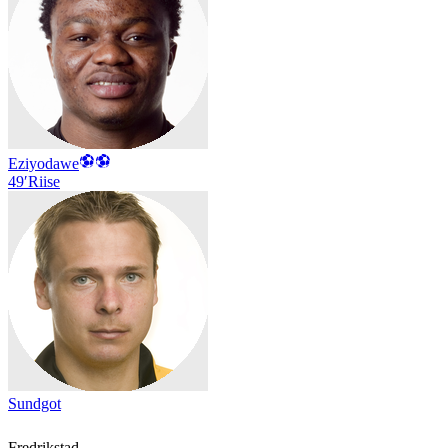
Eziyodawe
49′
Riise
Sundgot
Fredrikstad