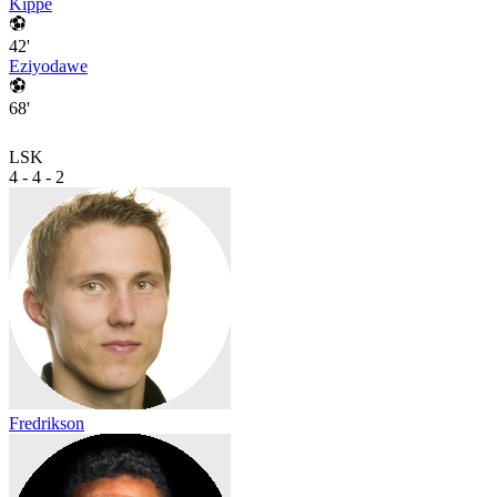
Kippe
42'
Eziyodawe
68'
LSK
4 - 4 - 2
Fredrikson