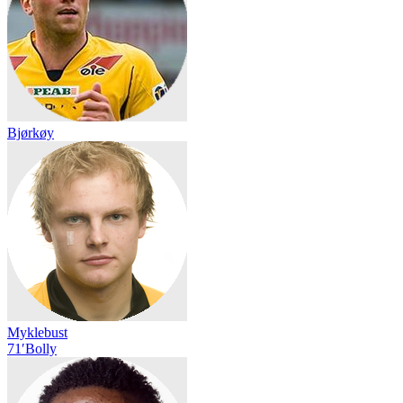
Bjørkøy
Myklebust
71′
Bolly