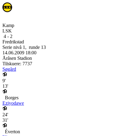
Kamp
LSK
4
-
2
Fredrikstad
Serie nivå 1
,
runde
13
14.06.2009
18:00
Åråsen Stadion
Tilskuere:
7737
Søgård
9'
13'
Borges
Eziyodawe
24'
31'
Éverton