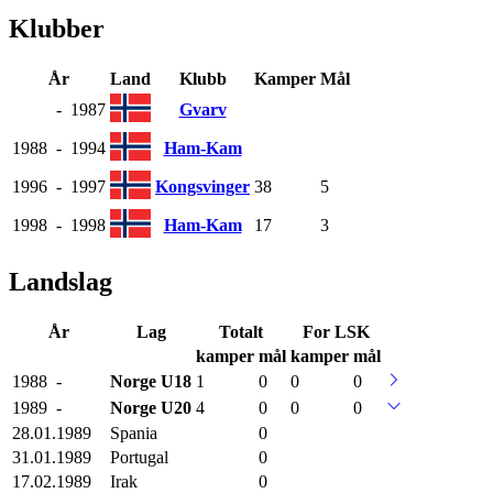
Klubber
År
Land
Klubb
Kamper
Mål
-
1987
Gvarv
1988
-
1994
Ham-Kam
1996
-
1997
Kongsvinger
38
5
1998
-
1998
Ham-Kam
17
3
Landslag
År
Lag
Totalt
For LSK
kamper
mål
kamper
mål
1988
-
Norge
U18
1
0
0
0
1989
-
Norge
U20
4
0
0
0
28.01.1989
Spania
0
31.01.1989
Portugal
0
17.02.1989
Irak
0