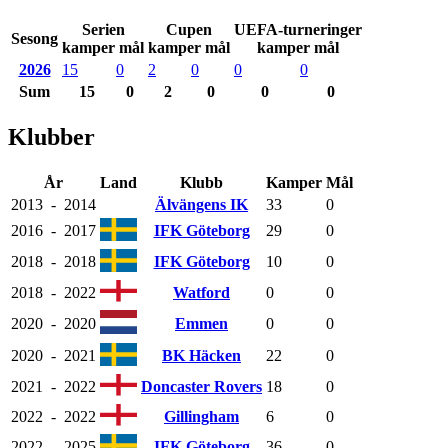
Serien
Cupen
UEFA-turneringer
Sesong
kamper mål
kamper mål
kamper mål
2026
15
0
2
0
0
0
Sum
15
0
2
0
0
0
Klubber
År
Land
Klubb
Kamper
Mål
2013
-
2014
Älvängens IK
33
0
2016
-
2017
IFK Göteborg
29
0
2018
-
2018
IFK Göteborg
10
0
2018
-
2022
Watford
0
0
2020
-
2020
Emmen
0
0
2020
-
2021
BK Häcken
22
0
2021
-
2022
Doncaster Rovers
18
0
2022
-
2022
Gillingham
6
0
2022
-
2025
IFK Göteborg
36
0