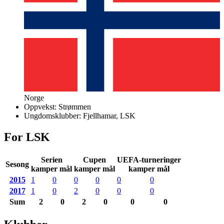
Norge
Oppvekst:
Strømmen
Ungdomsklubber:
Fjellhamar, LSK
For LSK
Serien
Cupen
UEFA-turneringer
Sesong
kamper mål
kamper mål
kamper mål
2015
1
0
0
0
0
0
2017
1
0
2
0
0
0
Sum
2
0
2
0
0
0