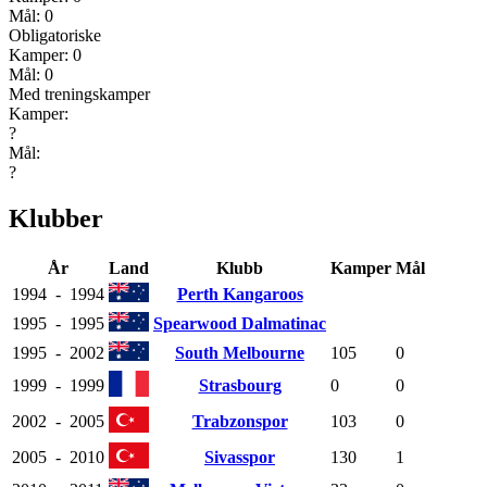
Mål:
0
Obligatoriske
Kamper:
0
Mål:
0
Med treningskamper
Kamper:
?
Mål:
?
Klubber
År
Land
Klubb
Kamper
Mål
1994
-
1994
Perth Kangaroos
1995
-
1995
Spearwood Dalmatinac
1995
-
2002
South Melbourne
105
0
1999
-
1999
Strasbourg
0
0
2002
-
2005
Trabzonspor
103
0
2005
-
2010
Sivasspor
130
1