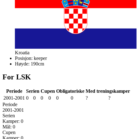
Kroatia
Posisjon:
keeper
Høyde:
190
cm
For LSK
Periode
Serien
Cupen
Obligatoriske
Med treningskamper
2001
-
2001
0
0
0
0
0
0
?
?
Periode
2001
-
2001
Serien
Kamper:
0
Mål:
0
Cupen
Kamper:
0