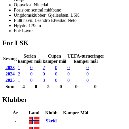
Oppvekst:
Nittedal
Posisjon:
sentral midtbane
Ungdomsklubber:
Gjelleråsen, LSK
Fullt navn:
Leandro Elvestad Neto
Høyde:
179
cm
Fot:
høyre
For LSK
Serien
Cupen
UEFA-turneringer
Sesong
kamper mål
kamper mål
kamper mål
2023
1
0
2
0
0
0
2024
2
0
0
0
0
0
2025
1
0
3
0
0
0
Sum
4
0
5
0
0
0
Klubber
År
Land
Klubb
Kamper
Mål
-
Skeid