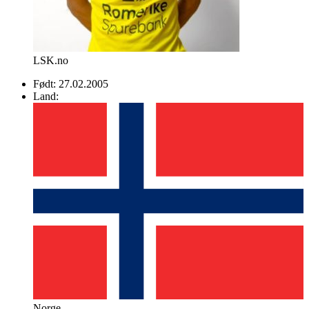
LSK.no
Født:
27.02.2005
Land:
Norge