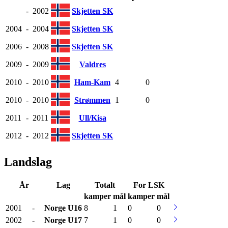
-
2002
Skjetten SK
2004
-
2004
Skjetten SK
2006
-
2008
Skjetten SK
2009
-
2009
Valdres
2010
-
2010
Ham-Kam
4
0
2010
-
2010
Strømmen
1
0
2011
-
2011
Ull/Kisa
2012
-
2012
Skjetten SK
Landslag
År
Lag
Totalt
For LSK
kamper
mål
kamper
mål
2001
-
Norge
U16
8
1
0
0
2002
-
Norge
U17
7
1
0
0