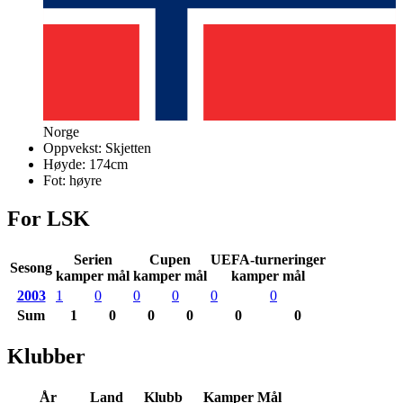
Norge
Oppvekst:
Skjetten
Høyde:
174
cm
Fot:
høyre
For LSK
Serien
Cupen
UEFA-turneringer
Sesong
kamper mål
kamper mål
kamper mål
2003
1
0
0
0
0
0
Sum
1
0
0
0
0
0
Klubber
År
Land
Klubb
Kamper
Mål