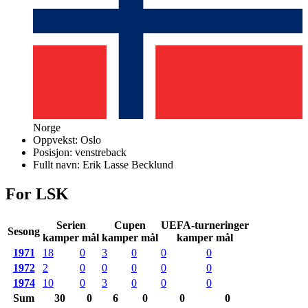
Norge
Oppvekst:
Oslo
Posisjon:
venstreback
Fullt navn:
Erik Lasse Becklund
For LSK
Serien
Cupen
UEFA-turneringer
Sesong
kamper mål
kamper mål
kamper mål
1971
18
0
3
0
0
0
1972
2
0
0
0
0
0
1974
10
0
3
0
0
0
Sum
30
0
6
0
0
0