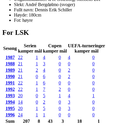
Slekt:
André Bergdølmo
(
svoger
)
Fullt navn:
Dennis Erik Schiller
Høyde:
180
cm
Fot:
høyre
For LSK
Serien
Cupen
UEFA-turneringer
Sesong
kamper mål
kamper mål
kamper mål
1987
22
1
4
0
4
0
1988
21
1
3
0
0
0
1989
21
2
4
0
2
0
1990
21
0
6
0
2
0
1991
22
1
6
0
0
0
1992
22
1
7
2
0
0
1993
20
0
5
1
4
1
1994
14
0
2
0
3
0
1995
20
1
5
0
3
0
1996
24
1
1
0
0
0
Sum
207
8
43
3
18
1