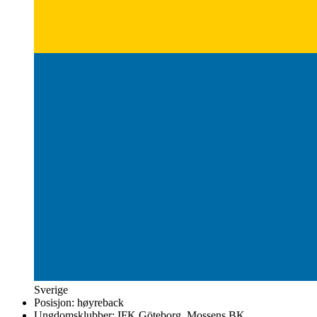
Sverige
Posisjon:
høyreback
Ungdomsklubber:
IFK Göteborg, Mossens BK