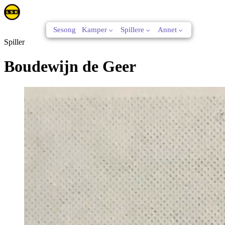
Sesong
Kamper
Spillere
Annet
Spiller
Boudewijn de Geer