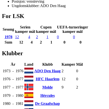
Posisjon:
venstreving
Ungdomsklubber:
ADO Den Haag
For LSK
Serien
Cupen
UEFA-turneringer
Sesong
kamper mål
kamper mål
kamper mål
1978
12
4
2
1
0
0
Sum
12
4
2
1
0
0
Klubber
År
Land
Klubb
Kamper
Mål
1973
-
1976
ADO Den Haag
2
0
1976
-
1977
HFC Haarlem
12
0
1977
-
1977
Molde
9
2
1979
-
1980
Hércules
1980
-
1981
De Graafschap