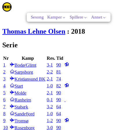
Sesong
Kamper
Spillere
Annet
Thomas Lehne Olsen
:
2018
Serie
Nr
Kamp
Res.
Tid
1
3
-
1
90
Bodø/Glimt
2
2
-
2
81
Sarpsborg
3
2
-
1
74
Kristiansund BK
4
1
-
0
82
Start
5
2
-
1
90
Molde
6
0
-
1
90
Ranheim
7
3
-
2
64
Stabæk
8
1
-
0
64
Sandefjord
9
1
-
2
90
Tromsø
10
3
-
0
90
Rosenborg