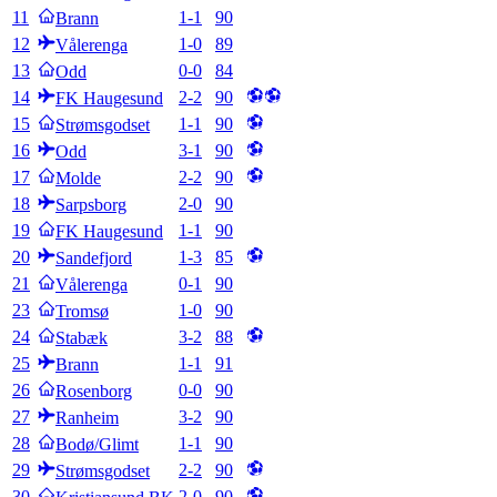
11
1
-
1
90
Brann
12
1
-
0
89
Vålerenga
13
0
-
0
84
Odd
14
2
-
2
90
FK Haugesund
15
1
-
1
90
Strømsgodset
16
3
-
1
90
Odd
17
2
-
2
90
Molde
18
2
-
0
90
Sarpsborg
19
1
-
1
90
FK Haugesund
20
1
-
3
85
Sandefjord
21
0
-
1
90
Vålerenga
23
1
-
0
90
Tromsø
24
3
-
2
88
Stabæk
25
1
-
1
91
Brann
26
0
-
0
90
Rosenborg
27
3
-
2
90
Ranheim
28
1
-
1
90
Bodø/Glimt
29
2
-
2
90
Strømsgodset
30
2
-
0
90