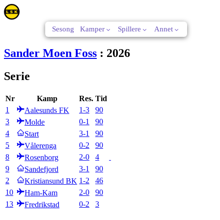
Sesong
Kamper
Spillere
Annet
Sander Moen Foss
:
2026
Serie
Nr
Kamp
Res.
Tid
1
1
-
3
90
Aalesunds FK
3
0
-
1
90
Molde
4
3
-
1
90
Start
5
0
-
2
90
Vålerenga
8
2
-
0
4
Rosenborg
9
3
-
1
90
Sandefjord
2
1
-
2
46
Kristiansund BK
10
2
-
0
90
Ham-Kam
13
0
-
2
3
Fredrikstad