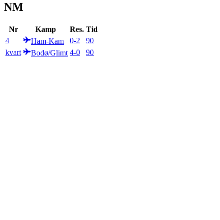
NM
Nr
Kamp
Res.
Tid
4
0
-
2
90
Ham-Kam
kvart
4
-
0
90
Bodø/Glimt