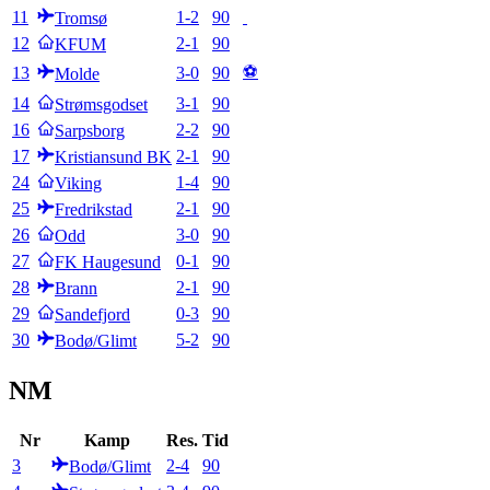
11
1
-
2
90
Tromsø
12
2
-
1
90
KFUM
⚽
13
3
-
0
90
Molde
14
3
-
1
90
Strømsgodset
16
2
-
2
90
Sarpsborg
17
2
-
1
90
Kristiansund BK
24
1
-
4
90
Viking
25
2
-
1
90
Fredrikstad
26
3
-
0
90
Odd
27
0
-
1
90
FK Haugesund
28
2
-
1
90
Brann
29
0
-
3
90
Sandefjord
30
5
-
2
90
Bodø/Glimt
NM
Nr
Kamp
Res.
Tid
3
2
-
4
90
Bodø/Glimt