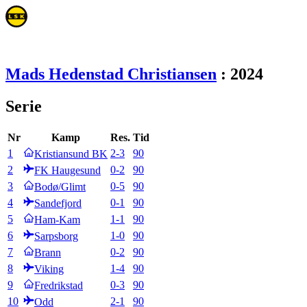
Mads Hedenstad Christiansen
:
2024
Serie
Nr
Kamp
Res.
Tid
1
2
-
3
90
Kristiansund BK
2
0
-
2
90
FK Haugesund
3
0
-
5
90
Bodø/Glimt
4
0
-
1
90
Sandefjord
5
1
-
1
90
Ham-Kam
6
1
-
0
90
Sarpsborg
7
0
-
2
90
Brann
8
1
-
4
90
Viking
9
0
-
3
90
Fredrikstad
10
2
-
1
90
Odd