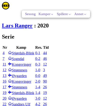
Sesong
Kamper
Spillere
Annet
Lars Ranger
:
2020
Serie
Nr
Kamp
Res.
Tid
4
0
-
1
44
Stjørdals-Blink
7
0
-
2
46
Sogndal
11
0
-
3
12
Kongsvinger
12
1
-
0
3
Strømmen
13
0
-
0
49
Øygarden
16
2
-
0
90
Kongsvinger
17
1
-
4
26
Strømmen
19
1
-
4
19
Stjørdals-Blink
20
3
-
0
12
Øygarden
22
4
-
2
26
Sandnes Ulf