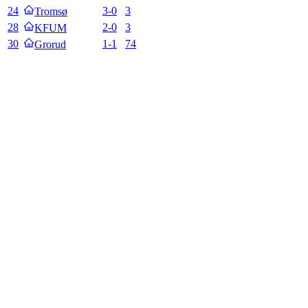
24
3
-
0
3
Tromsø
28
2
-
0
3
KFUM
30
1
-
1
74
Grorud