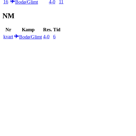
16
4
-
0
11
Bodø/Glimt
NM
Nr
Kamp
Res.
Tid
kvart
4
-
0
6
Bodø/Glimt