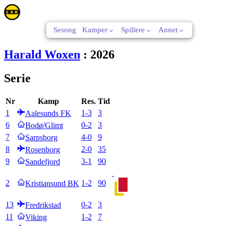
Sesong
Kamper
Spillere
Annet
Harald Woxen
:
2026
Serie
Nr
Kamp
Res.
Tid
1
1
-
3
3
Aalesunds FK
6
0
-
2
3
Bodø/Glimt
7
4
-
0
9
Sarpsborg
8
2
-
0
35
Rosenborg
9
3
-
1
90
Sandefjord
2
1
-
2
90
Kristiansund BK
13
0
-
2
3
Fredrikstad
11
1
-
2
7
Viking