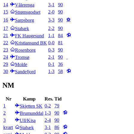
14
3
-
1
90
Vålerenga
15
2
-
0
90
Strømsgodset
⚽
16
3
-
3
90
Sarpsborg
17
2
-
2
90
Stabæk
21
1
-
1
84
FK Haugesund
22
0
-
0
81
Kristiansund BK
23
0
-
3
90
Rosenborg
24
2
-
1
90
Tromsø
29
0
-
1
36
Molde
30
1
-
3
58
Sandefjord
NM
Nr
Kamp
Res.
Tid
1
0
-
2
79
Skjetten SK
2
1
-
3
90
Brumunddal
3
2
-
4
90
Ull/Kisa
kvart
3
-
1
86
Stabæk