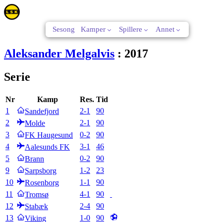
Sesong
Kamper
Spillere
Annet
Aleksander Melgalvis
:
2017
Serie
Nr
Kamp
Res.
Tid
1
2
-
1
90
Sandefjord
2
2
-
1
90
Molde
3
0
-
2
90
FK Haugesund
4
3
-
1
46
Aalesunds FK
5
0
-
2
90
Brann
9
1
-
2
23
Sarpsborg
10
1
-
1
90
Rosenborg
11
4
-
1
90
Tromsø
12
2
-
4
90
Stabæk
13
1
-
0
90
Viking