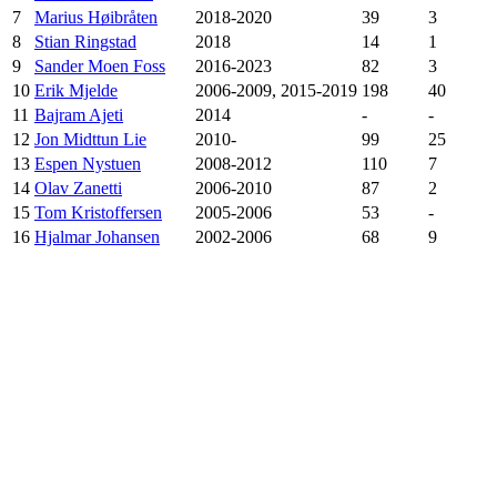
7
Marius Høibråten
2018-2020
39
3
8
Stian Ringstad
2018
14
1
9
Sander Moen Foss
2016-2023
82
3
10
Erik Mjelde
2006-2009, 2015-2019
198
40
11
Bajram Ajeti
2014
-
-
12
Jon Midttun Lie
2010-
99
25
13
Espen Nystuen
2008-2012
110
7
14
Olav Zanetti
2006-2010
87
2
15
Tom Kristoffersen
2005-2006
53
-
16
Hjalmar Johansen
2002-2006
68
9